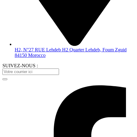
H2, N°27 RUE Lehdeb H2 Quarter Lehdeb, Foum Zguid
84150 Morocco
SUIVEZ-NOUS :