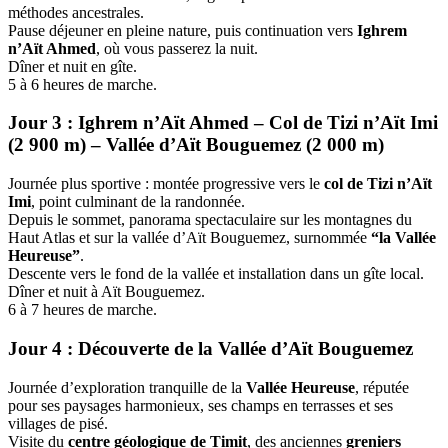
méthodes ancestrales.
Pause déjeuner en pleine nature, puis continuation vers
Ighrem
n’Aït Ahmed
, où vous passerez la nuit.
Dîner et nuit en gîte.
5 à 6 heures de marche.
Jour 3 : Ighrem n’Aït Ahmed – Col de Tizi n’Aït Imi
(2 900 m) – Vallée d’Aït Bouguemez (2 000 m)
Journée plus sportive : montée progressive vers le
col de Tizi n’Aït
Imi
, point culminant de la randonnée.
Depuis le sommet, panorama spectaculaire sur les montagnes du
Haut Atlas et sur la vallée d’Aït Bouguemez, surnommée
“la Vallée
Heureuse”
.
Descente vers le fond de la vallée et installation dans un gîte local.
Dîner et nuit à Aït Bouguemez.
6 à 7 heures de marche.
Jour 4 : Découverte de la Vallée d’Aït Bouguemez
Journée d’exploration tranquille de la
Vallée Heureuse
, réputée
pour ses paysages harmonieux, ses champs en terrasses et ses
villages de pisé.
Visite du
centre géologique de Timit
, des anciennes
greniers