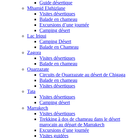
Guide désertique
Mhamid Elghizlane
Visites désertiques
Balade en chameau
Excursions d’une journée
Camping désert
Lac Iriqui
Camping Désert
Balade en Chameau
Zagora
Visites désertiques
Balade en chameau
Ouarzazate
Circuits de Ouarzazate au désert de Chigaga
Balade en chameau
Visites désertiques
Tata
Visites désertiques
Camping désert
Marrakech
Visites désertiques
Trekking à dos de chameau dans le désert
marocain au départ de Marrakech
Excursions d’une journée
Visites guidées