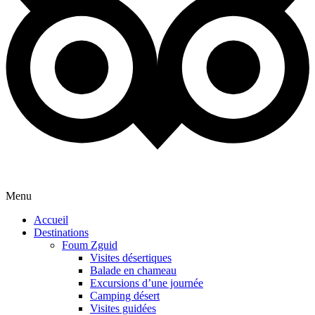
Menu
Accueil
Destinations
Foum Zguid
Visites désertiques
Balade en chameau
Excursions d’une journée
Camping désert
Visites guidées