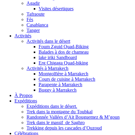
Agadir
Visites désertiques
Tafraoute
Fès
Casablanca
Tanger
Activités
Activités dans le désert
Foum Zguid Quad-Biking
Balades à dos de chameau
lake iriki Sandboard
Erg Chigaga Quad-biking
Activités à Marrakech
Montgolfière à Marrakech
Cours de cuisine à Marrakech
Parapente à Marrakech
Buggy à Marrakech
À Propos
Expéditions
Expéditions dans le désert.
Trek dans la montagne du Toubkal
Randonnée Vallées d’Aït Bouguemez & M’goun
Trek dans le massif de Saghro
Trekking depuis les cascades d’Ouzoud
Célébrations