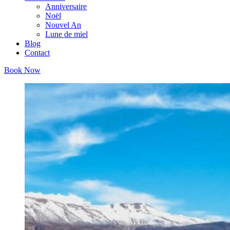
Anniversaire
Noël
Nouvel An
Lune de miel
Blog
Contact
Book Now