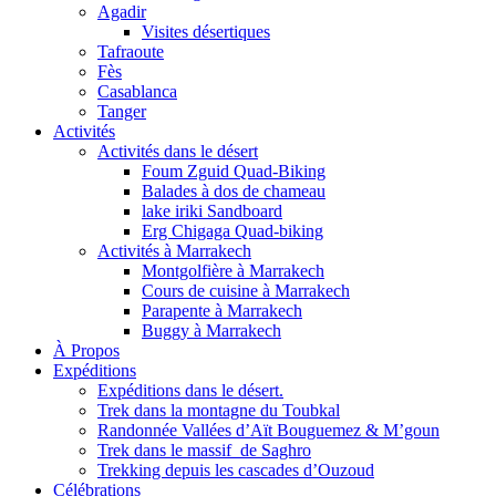
Agadir
Visites désertiques
Tafraoute
Fès
Casablanca
Tanger
Activités
Activités dans le désert
Foum Zguid Quad-Biking
Balades à dos de chameau
lake iriki Sandboard
Erg Chigaga Quad-biking
Activités à Marrakech
Montgolfière à Marrakech
Cours de cuisine à Marrakech
Parapente à Marrakech
Buggy à Marrakech
À Propos
Expéditions
Expéditions dans le désert.
Trek dans la montagne du Toubkal
Randonnée Vallées d’Aït Bouguemez & M’goun
Trek dans le massif de Saghro
Trekking depuis les cascades d’Ouzoud
Célébrations