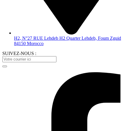
H2, N°27 RUE Lehdeb H2 Quarter Lehdeb, Foum Zguid
84150 Morocco
SUIVEZ-NOUS :