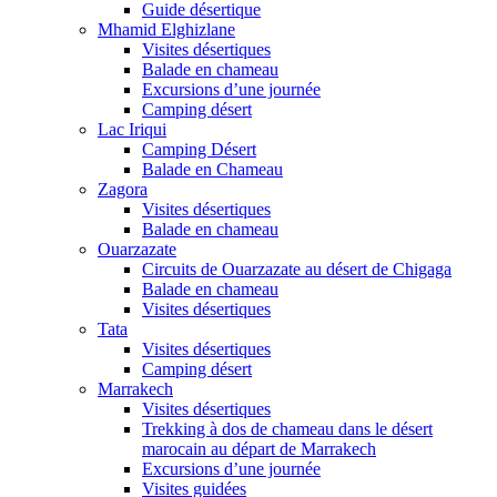
Guide désertique
Mhamid Elghizlane
Visites désertiques
Balade en chameau
Excursions d’une journée
Camping désert
Lac Iriqui
Camping Désert
Balade en Chameau
Zagora
Visites désertiques
Balade en chameau
Ouarzazate
Circuits de Ouarzazate au désert de Chigaga
Balade en chameau
Visites désertiques
Tata
Visites désertiques
Camping désert
Marrakech
Visites désertiques
Trekking à dos de chameau dans le désert
marocain au départ de Marrakech
Excursions d’une journée
Visites guidées