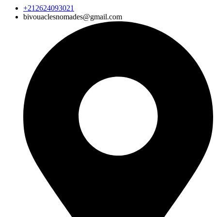
+212624093021
bivouaclesnomades@gmail.com