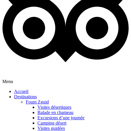
Menu
Accueil
Destinations
Foum Zguid
Visites désertiques
Balade en chameau
Excursions d’une journée
Camping désert
Visites guidées