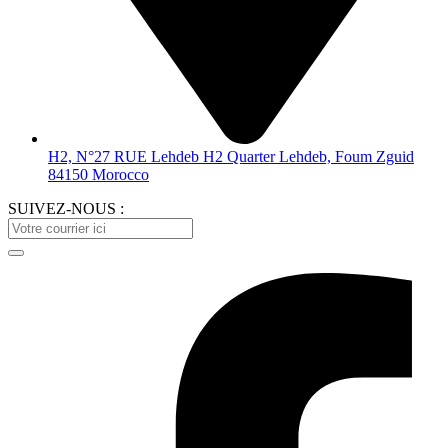
H2, N°27 RUE Lehdeb H2 Quarter Lehdeb, Foum Zguid
84150 Morocco
SUIVEZ-NOUS :