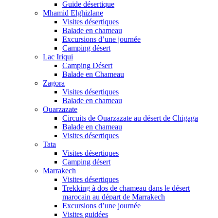
Guide désertique
Mhamid Elghizlane
Visites désertiques
Balade en chameau
Excursions d’une journée
Camping désert
Lac Iriqui
Camping Désert
Balade en Chameau
Zagora
Visites désertiques
Balade en chameau
Ouarzazate
Circuits de Ouarzazate au désert de Chigaga
Balade en chameau
Visites désertiques
Tata
Visites désertiques
Camping désert
Marrakech
Visites désertiques
Trekking à dos de chameau dans le désert
marocain au départ de Marrakech
Excursions d’une journée
Visites guidées