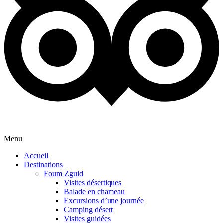
Menu
Accueil
Destinations
Foum Zguid
Visites désertiques
Balade en chameau
Excursions d’une journée
Camping désert
Visites guidées