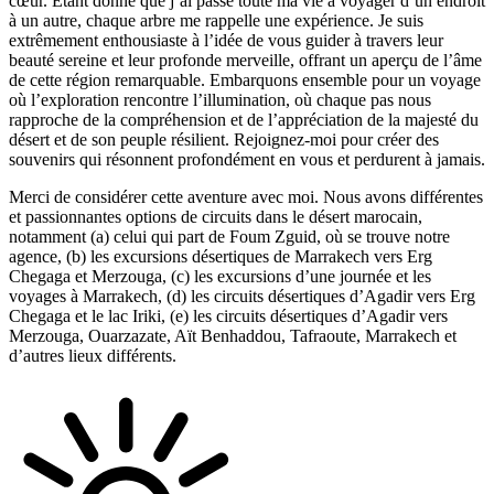
cœur. Étant donné que j’ai passé toute ma vie à voyager d’un endroit
à un autre, chaque arbre me rappelle une expérience. Je suis
extrêmement enthousiaste à l’idée de vous guider à travers leur
beauté sereine et leur profonde merveille, offrant un aperçu de l’âme
de cette région remarquable. Embarquons ensemble pour un voyage
où l’exploration rencontre l’illumination, où chaque pas nous
rapproche de la compréhension et de l’appréciation de la majesté du
désert et de son peuple résilient. Rejoignez-moi pour créer des
souvenirs qui résonnent profondément en vous et perdurent à jamais.
Merci de considérer cette aventure avec moi. Nous avons différentes
et passionnantes options de circuits dans le désert marocain,
notamment (a) celui qui part de Foum Zguid, où se trouve notre
agence, (b) les excursions désertiques de Marrakech vers Erg
Chegaga et Merzouga, (c) les excursions d’une journée et les
voyages à Marrakech, (d) les circuits désertiques d’Agadir vers Erg
Chegaga et le lac Iriki, (e) les circuits désertiques d’Agadir vers
Merzouga, Ouarzazate, Aït Benhaddou, Tafraoute, Marrakech et
d’autres lieux différents.