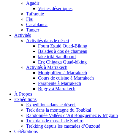
Agadir
Visites désertiques
Tafraoute
Fès
Casablanca
Tanger
Activités
Activités dans le désert
Foum Zguid Quad-Biking
Balades à dos de chameau
lake iriki Sandboard
Erg Chigaga Quad-biking
Activités à Marrakech
Montgolfière à Marrakech
Cours de cuisine à Marrakech
Parapente à Marrakech
Buggy à Marrakech
À Propos
Expéditions
Expéditions dans le désert.
Trek dans la montagne du Toubkal
Randonnée Vallées d’Aït Bouguemez & M’goun
Trek dans le massif de Saghro
Trekking depuis les cascades d’Ouzoud
Célébrations