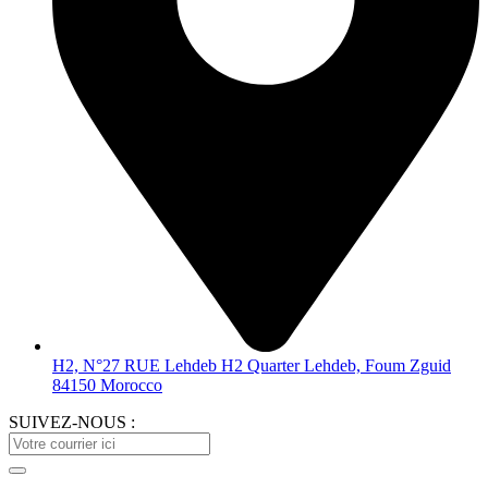
H2, N°27 RUE Lehdeb H2 Quarter Lehdeb, Foum Zguid
84150 Morocco
SUIVEZ-NOUS :