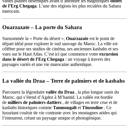
vastes plaines désertiques avant d’atteindre les magnifiques
dunes
de l’Erg Chegaga
. L’une des régions les plus reculées du Sahara
marocain.
Ouarzazate – La porte du Sahara
Surnommée la « Porte du désert »,
Ouarzazate
est le point de
départ idéal pour explorer le sud sauvage du Maroc. La ville est
célèbre pour ses studios de cinéma, ses anciennes kasbahs et ses
vues sur le Haut Atlas. C’est ici que commence votre
excursion
dans le désert de l’Erg Chegaga
: un voyage à travers des
paysages variés et une vie marocaine authentique.
La vallée du Draa – Terre de palmiers et de kasbahs
Parcourez la légendaire
vallée du Draa
, la plus longue oasis du
Maroc, qui s’étend d’Agdez à M’hamid. La vallée est bordée
de
milliers de palmiers dattiers
, de villages en terre crue et de
kasbahs historiques comme
Tamnougalt
et
Tinzouline
. Ce
luxuriant couloir de vie contraste avec les montagnes arides qui
l’entourent, créant un paysage unique et photogénique.