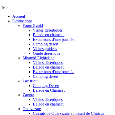
Menu
Accueil
Destinations
Foum Zguid
Visites désertiques
Balade en chameau
Excursions d’une journée
Camping désert
Visites guidées
Guide désertique
Mhamid Elghizlane
Visites désertiques
Balade en chameau
Excursions d’une journée
Camping désert
Lac Iriqui
Camping Désert
Balade en Chameau
Zagora
Visites désertiques
Balade en chameau
Ouarzazate
Circuits de Ouarzazate au désert de Chigaga