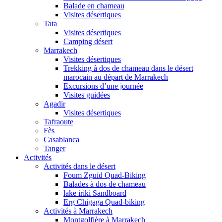
Balade en chameau
Visites désertiques
Tata
Visites désertiques
Camping désert
Marrakech
Visites désertiques
Trekking à dos de chameau dans le désert
marocain au départ de Marrakech
Excursions d’une journée
Visites guidées
Agadir
Visites désertiques
Tafraoute
Fès
Casablanca
Tanger
Activités
Activités dans le désert
Foum Zguid Quad-Biking
Balades à dos de chameau
lake iriki Sandboard
Erg Chigaga Quad-biking
Activités à Marrakech
Montgolfière à Marrakech