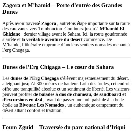
Zagora et M’hamid – Porte d’entrée des Grandes
Dunes
Après avoir traversé
Zagora
, autrefois étape importante sur la route
des caravanes vers Tombouctou. Continuez jusqu’à
M’hamid El
Ghizlane
, dernier village avant le Sahara. Ici, la route goudronnée
s’arrête et la
véritable aventure du désert
commence. De
M’hamid, l’itinéraire emprunte d’anciens sentiers nomades menant à
l’erg Chegaga.
Dunes de l’Erg Chigaga – Le cœur du Sahara
Les
dunes de l’Erg Chegaga
s’élèvent majestueusement du désert,
atteignant jusqu’à 300 mètres de hauteur. Loin des foules, cet endroit
offre une tranquillité absolue et un sentiment de liberté. Les visiteurs
peuvent profiter
de balades à dos de chameau, de sandboard et
d’excursions en 4×4
, avant de passer une nuit paisible à la belle
étoile au
Bivouac Les Nomades
, un authentique campement du
désert alliant confort et tradition.
Foum Zguid – Traversée du parc national d’Iriqui