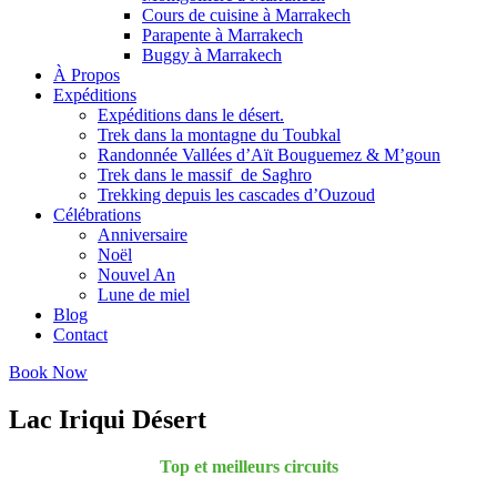
Cours de cuisine à Marrakech
Parapente à Marrakech
Buggy à Marrakech
À Propos
Expéditions
Expéditions dans le désert.
Trek dans la montagne du Toubkal
Randonnée Vallées d’Aït Bouguemez & M’goun
Trek dans le massif de Saghro
Trekking depuis les cascades d’Ouzoud
Célébrations
Anniversaire
Noël
Nouvel An
Lune de miel
Blog
Contact
Book Now
Lac Iriqui Désert
Top et meilleurs circuits