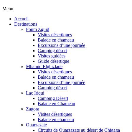
Menu
Accueil
Destinations
Foum Zguid
Visites désertiques
Balade en chameau
Excursions d’une journée
Camping désert
Visites guidées
Guide désertique
Mhamid Elghizlane
Visites désertiques
Balade en chameau
Excursions d’une journée
Camping désert
Lac Iriqui
Camping Désert
Balade en Chameau
Zagora
Visites désertiques
Balade en chameau
Ouarzazate
Circuits de Ouarzazate au désert de Chigaga