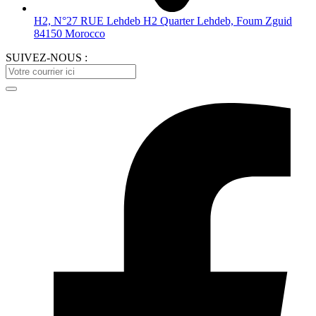
H2, N°27 RUE Lehdeb H2 Quarter Lehdeb, Foum Zguid
84150 Morocco
SUIVEZ-NOUS :