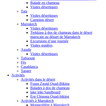
Balade en chameau
Visites désertiques
Tata
Visites désertiques
Camping désert
Marrakech
Visites désertiques
Trekking à dos de chameau dans le désert
marocain au départ de Marrakech
Excursions d’une journée
Visites guidées
Agadir
Visites désertiques
Tafraoute
Fès
Casablanca
Tanger
Activités
Activités dans le désert
Foum Zguid Quad-Biking
Balades à dos de chameau
lake iriki Sandboard
Erg Chigaga Quad-biking
Activités à Marrakech
Montgolfière à Marrakech