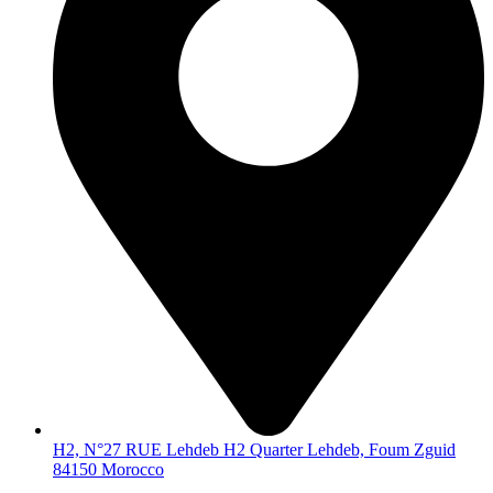
H2, N°27 RUE Lehdeb H2 Quarter Lehdeb, Foum Zguid
84150 Morocco