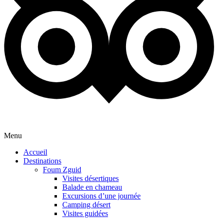
Menu
Accueil
Destinations
Foum Zguid
Visites désertiques
Balade en chameau
Excursions d’une journée
Camping désert
Visites guidées