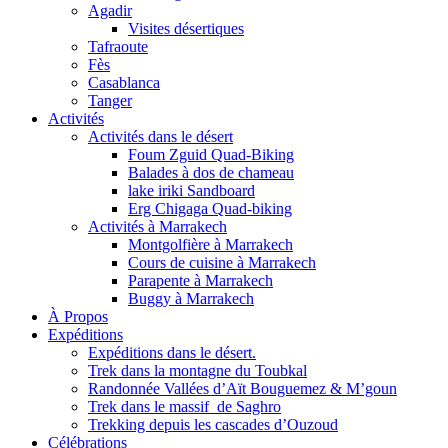
Agadir
Visites désertiques
Tafraoute
Fès
Casablanca
Tanger
Activités
Activités dans le désert
Foum Zguid Quad-Biking
Balades à dos de chameau
lake iriki Sandboard
Erg Chigaga Quad-biking
Activités à Marrakech
Montgolfière à Marrakech
Cours de cuisine à Marrakech
Parapente à Marrakech
Buggy à Marrakech
À Propos
Expéditions
Expéditions dans le désert.
Trek dans la montagne du Toubkal
Randonnée Vallées d’Aït Bouguemez & M’goun
Trek dans le massif de Saghro
Trekking depuis les cascades d’Ouzoud
Célébrations