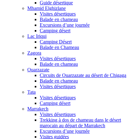
Guide désertique
Mhamid Elghizlane
Visites désertiques
Balade en chameau
Excursions d’une journée
Camping désert
Lac Iriqui
Camping Désert
Balade en Chameau
Zagora
Visites désertiques
Balade en chameau
Ouarzazate
Circuits de Ouarzazate au désert de Chigaga
Balade en chameau
Visites désertiques
Tata
Visites désertiques
Camping désert
Marrakech
Visites désertiques
Trekking à dos de chameau dans le désert
marocain au départ de Marrakech
Excursions d’une journée
Visites guidées