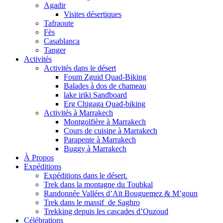
Agadir
Visites désertiques
Tafraoute
Fès
Casablanca
Tanger
Activités
Activités dans le désert
Foum Zguid Quad-Biking
Balades à dos de chameau
lake iriki Sandboard
Erg Chigaga Quad-biking
Activités à Marrakech
Montgolfière à Marrakech
Cours de cuisine à Marrakech
Parapente à Marrakech
Buggy à Marrakech
À Propos
Expéditions
Expéditions dans le désert.
Trek dans la montagne du Toubkal
Randonnée Vallées d’Aït Bouguemez & M’goun
Trek dans le massif de Saghro
Trekking depuis les cascades d’Ouzoud
Célébrations