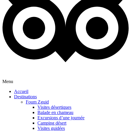
Menu
Accueil
Destinations
Foum Zguid
Visites désertiques
Balade en chameau
Excursions d’une journée
Camping désert
Visites guidées