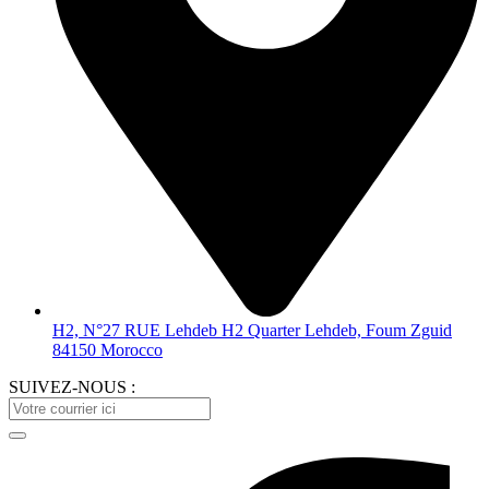
H2, N°27 RUE Lehdeb H2 Quarter Lehdeb, Foum Zguid
84150 Morocco
SUIVEZ-NOUS :