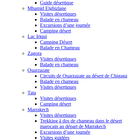
Guide désertique
Mhamid Elghizlane
Visites désertiques
Balade en chameau
Excursions d’une journée
Camping désert
Lac Iriqui
Camping Désert
Balade en Chameau
Zagora
Visites désertiques
Balade en chameau
Ouarzazate
Circuits de Ouarzazate au désert de Chigaga
Balade en chameau
Visites désertiques
Tata
Visites désertiques
Camping désert
Marrakech
Visites désertiques
Trekking à dos de chameau dans le désert
marocain au départ de Marrakech
Excursions d’une journée
Visites guidées