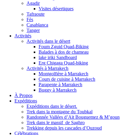
Agadir
Visites désertiques
Tafraoute
Fès
Casablanca
Tanger
Activités
Activités dans le désert
Foum Zguid Quad-Biking
Balades à dos de chameau
lake iriki Sandboard
Erg Chigaga Quad-biking
Activités à Marrakech
Montgolfière à Marrakech
Cours de cuisine à Marrakech
Parapente à Marrakech
Buggy à Marrakech
À Propos
Expéditions
Expéditions dans le désert.
Trek dans la montagne du Toubkal
Randonnée Vallées d’Aït Bouguemez & M’goun
Trek dans le massif de Saghro
Trekking depuis les cascades d’Ouzoud
Célébrations