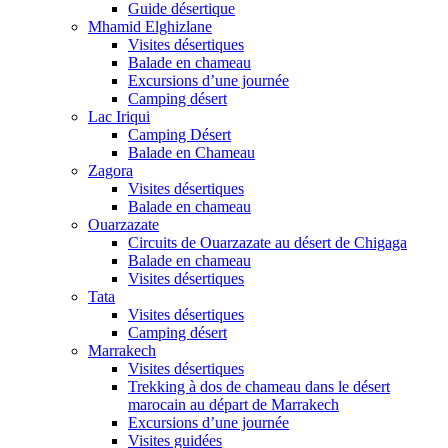
Guide désertique
Mhamid Elghizlane
Visites désertiques
Balade en chameau
Excursions d’une journée
Camping désert
Lac Iriqui
Camping Désert
Balade en Chameau
Zagora
Visites désertiques
Balade en chameau
Ouarzazate
Circuits de Ouarzazate au désert de Chigaga
Balade en chameau
Visites désertiques
Tata
Visites désertiques
Camping désert
Marrakech
Visites désertiques
Trekking à dos de chameau dans le désert
marocain au départ de Marrakech
Excursions d’une journée
Visites guidées