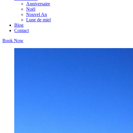
Anniversaire
Noël
Nouvel An
Lune de miel
Blog
Contact
Book Now