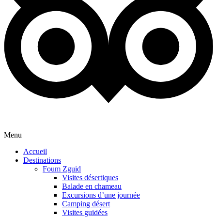
Menu
Accueil
Destinations
Foum Zguid
Visites désertiques
Balade en chameau
Excursions d’une journée
Camping désert
Visites guidées