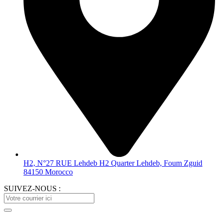
H2, N°27 RUE Lehdeb H2 Quarter Lehdeb, Foum Zguid
84150 Morocco
SUIVEZ-NOUS :