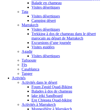
Balade en chameau
Visites désertiques
Tata
Visites désertiques
Camping désert
Marrakech
Visites désertiques
Trekking à dos de chameau dans le désert
marocain au départ de Marrakech
Excursions d’une journée
Visites guidées
Agadir
Visites désertiques
Tafraoute
Fès
Casablanca
Tanger
Activités
Activités dans le désert
Foum Zguid Quad-Biking
Balades à dos de chameau
lake iriki Sandboard
Erg Chigaga Quad-biking
Activités à Marrakech
Montgolfière à Marrakech