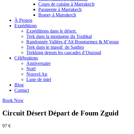
Cours de cuisine à Marrakech
Parapente à Marrakech
Buggy à Marrakech
À Propos
Expéditions
Expéditions dans le désert.
Trek dans la montagne du Toubkal
Randonnée Vallées d’Aït Bouguemez & M’goun
Trek dans le massif de Saghro
Trekking depuis les cascades d’Ouzoud
Célébrations
Anniversaire
Noël
Nouvel An
Lune de miel
Blog
Contact
Book Now
Circuit Désert Départ de Foum Zguid
97 €