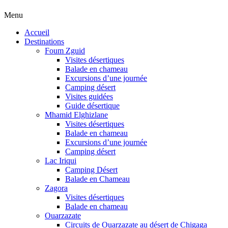
Menu
Accueil
Destinations
Foum Zguid
Visites désertiques
Balade en chameau
Excursions d’une journée
Camping désert
Visites guidées
Guide désertique
Mhamid Elghizlane
Visites désertiques
Balade en chameau
Excursions d’une journée
Camping désert
Lac Iriqui
Camping Désert
Balade en Chameau
Zagora
Visites désertiques
Balade en chameau
Ouarzazate
Circuits de Ouarzazate au désert de Chigaga