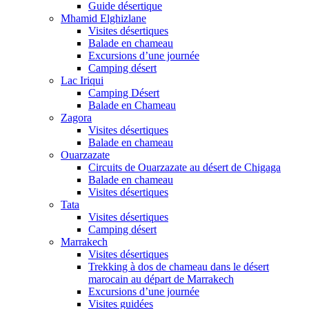
Guide désertique
Mhamid Elghizlane
Visites désertiques
Balade en chameau
Excursions d’une journée
Camping désert
Lac Iriqui
Camping Désert
Balade en Chameau
Zagora
Visites désertiques
Balade en chameau
Ouarzazate
Circuits de Ouarzazate au désert de Chigaga
Balade en chameau
Visites désertiques
Tata
Visites désertiques
Camping désert
Marrakech
Visites désertiques
Trekking à dos de chameau dans le désert
marocain au départ de Marrakech
Excursions d’une journée
Visites guidées