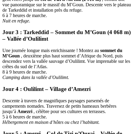
vue panoramique sur le massif du M’Goun. Descente vers le plateau
de Tarkeddid et installation près du refuge.
6 à 7 heures de marche.
Nuit en refuge.
Jour 3 : Tarkeddid – Sommet du M’Goun (4 068 m)
– Vallée d’Oulilimt
Une journée longue mais enrichissante ! Montez au
sommet du
M’Goun
, deuxième plus haut sommet d’Afrique du Nord, puis
descendez vers la vallée sauvage d’Oulilimt. Vue imprenable sur les
crêtes du sud de l’Atlas.
8 à 9 heures de marche.
Camping dans la vallée d’Oulilimt.
Jour 4 : Oulilimt – Village d’Amezri
Descente à travers de magnifiques paysages parsemés de
campements nomades. Traversez de petits hameaux berbères
jusqu’à
Amezri
, célèbre pour ses cultures en terrasses.
5 à 6 heures de marche.
Hébergement en maison d’hôtes ou chez l’habitant.
Jour 5 : Amezri – Col de Tizi n’Ourai – Vallée de