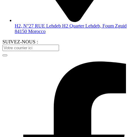
H2, N°27 RUE Lehdeb H2 Quarter Lehdeb, Foum Zguid
84150 Morocco
SUIVEZ-NOUS :