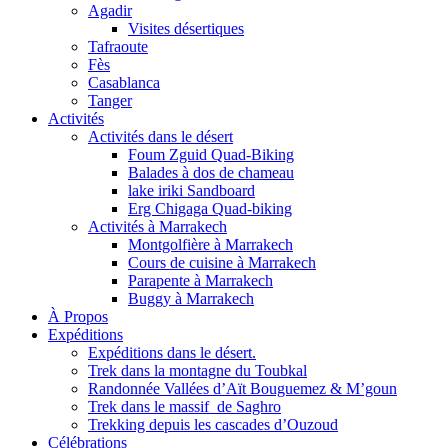
Agadir
Visites désertiques
Tafraoute
Fès
Casablanca
Tanger
Activités
Activités dans le désert
Foum Zguid Quad-Biking
Balades à dos de chameau
lake iriki Sandboard
Erg Chigaga Quad-biking
Activités à Marrakech
Montgolfière à Marrakech
Cours de cuisine à Marrakech
Parapente à Marrakech
Buggy à Marrakech
À Propos
Expéditions
Expéditions dans le désert.
Trek dans la montagne du Toubkal
Randonnée Vallées d’Aït Bouguemez & M’goun
Trek dans le massif de Saghro
Trekking depuis les cascades d’Ouzoud
Célébrations