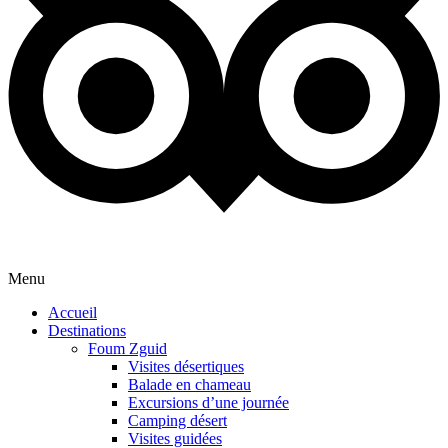
Menu
Accueil
Destinations
Foum Zguid
Visites désertiques
Balade en chameau
Excursions d’une journée
Camping désert
Visites guidées