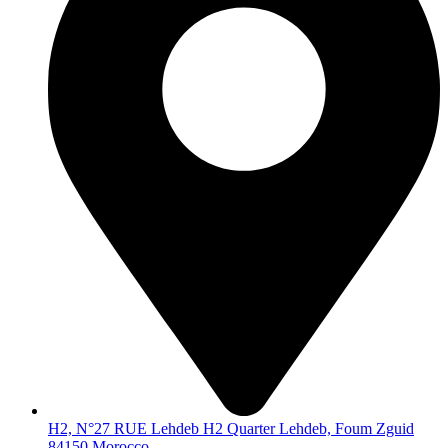
H2, N°27 RUE Lehdeb H2 Quarter Lehdeb, Foum Zguid
84150 Morocco