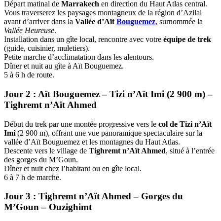
Départ matinal de
Marrakech
en direction du Haut Atlas central.
Vous traverserez les paysages montagneux de la région d’Azilal
avant d’arriver dans la
Vallée d’Aït
Bouguemez
, surnommée la
Vallée Heureuse
.
Installation dans un gîte local, rencontre avec votre
équipe de trek
(guide, cuisinier, muletiers).
Petite marche d’acclimatation dans les alentours.
Dîner et nuit au gîte à Aït Bouguemez.
5 à 6 h de route.
Jour 2 : Aït Bouguemez – Tizi n’Aït Imi (2 900 m) –
Tighremt n’Aït Ahmed
Début du trek par une montée progressive vers le
col de Tizi n’Aït
Imi
(2 900 m), offrant une vue panoramique spectaculaire sur la
vallée d’Aït Bouguemez et les montagnes du Haut Atlas.
Descente vers le village de
Tighremt n’Aït Ahmed
, situé à l’entrée
des gorges du M’Goun.
Dîner et nuit chez l’habitant ou en gîte local.
6 à 7 h de marche.
Jour 3 : Tighremt n’Aït Ahmed – Gorges du
M’Goun – Ouzighimt