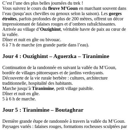
C’est l’une des plus belles journées du trek !
Vous suivrez le cours du
fleuve M’Goun
en marchant souvent dans
l’eau (jusqu’aux chevilles ou genoux selon la saison). Les
gorges
étroites
, parfois profondes de plus de 200 mètres, offrent un décor
impressionnant de falaises rouges et d’ombres rafraîchissantes.
Arrivée au village d’
Ouzighimt
, véritable havre de paix au cœur de
la vallée.
Dîner et nuit en gîte ou bivouac.
6 à 7 h de marche (en grande partie dans l’eau).
Jour 4 : Ouzighimt – Aguerzka – Tiranimine
Continuation de la randonnée en suivant la vallée du M’Goun,
bordée de villages pittoresques et de jardins verdoyants.
Découverte de la vie rurale berbère : cultures, architecture
traditionnelle, hospitalité des habitants.
Marche jusqu’à
Tiranimine
, petit village paisible.
Dîner et nuit en gîte.
5 à 6 h de marche.
Jour 5 : Tiranimine – Boutaghrar
Dernière grande étape de randonnée à travers la vallée du M’Goun.
Paysages variés : falaises rouges, formations rocheuses sculptées par