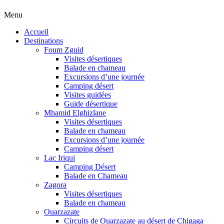
Menu
Accueil
Destinations
Foum Zguid
Visites désertiques
Balade en chameau
Excursions d’une journée
Camping désert
Visites guidées
Guide désertique
Mhamid Elghizlane
Visites désertiques
Balade en chameau
Excursions d’une journée
Camping désert
Lac Iriqui
Camping Désert
Balade en Chameau
Zagora
Visites désertiques
Balade en chameau
Ouarzazate
Circuits de Ouarzazate au désert de Chigaga