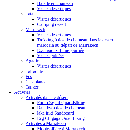
Balade en chameau
Visites désertiques
Tata
Visites désertiques
Camping désert
Marrakech
Visites désertiques
Trekking à dos de chameau dans le désert
marocain au départ de Marrakech
Excursions d’une journée
Visites guidées
Agadir
Visites désertiques
Tafraoute
Fès
Casablanca
Tanger
Activités
Activités dans le désert
Foum Zguid Quad-Biking
Balades à dos de chameau
lake iriki Sandboard
Erg Chigaga Quad-biking
Activités à Marrakech
Montgolfière à Marrakech