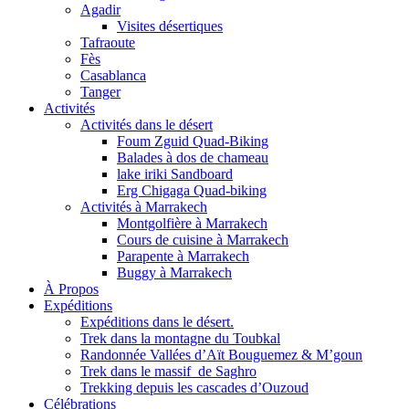
Agadir
Visites désertiques
Tafraoute
Fès
Casablanca
Tanger
Activités
Activités dans le désert
Foum Zguid Quad-Biking
Balades à dos de chameau
lake iriki Sandboard
Erg Chigaga Quad-biking
Activités à Marrakech
Montgolfière à Marrakech
Cours de cuisine à Marrakech
Parapente à Marrakech
Buggy à Marrakech
À Propos
Expéditions
Expéditions dans le désert.
Trek dans la montagne du Toubkal
Randonnée Vallées d’Aït Bouguemez & M’goun
Trek dans le massif de Saghro
Trekking depuis les cascades d’Ouzoud
Célébrations