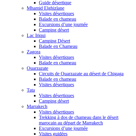
Guide désertique
Mhamid Elghizlane
Visites désertiques
Balade en chameau
Excursions d’une journée
Camping désert
Lac Iriqui
Camping Désert
Balade en Chameau
Zagora
Visites désertiques
Balade en chameau
Ouarzazate
Circuits de Ouarzazate au désert de Chigaga
Balade en chameau
Visites désertiques
Tata
Visites désertiques
Camping désert
Marrakech
Visites désertiques
Trekking à dos de chameau dans le désert
marocain au départ de Marrakech
Excursions d’une journée
Visites guidées