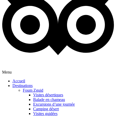
Menu
Accueil
Destinations
Foum Zguid
Visites désertiques
Balade en chameau
Excursions d’une journée
Camping désert
Visites guidées